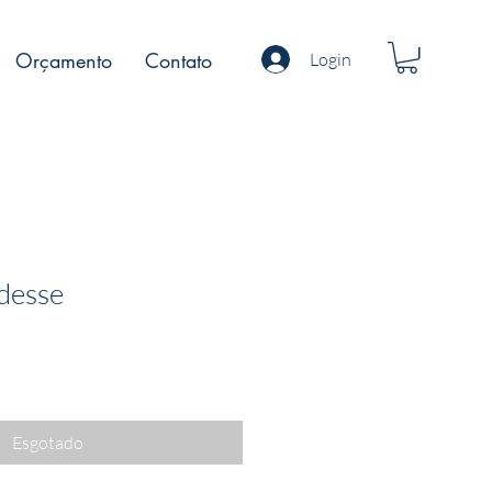
Orçamento
Contato
Login
udesse
Preço
promocional
Esgotado