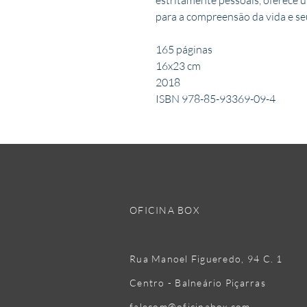
para a compreensão da vida e se
165 páginas
16x23 cm
2018
ISBN 978-85-93369-09-4
OFICINA BOX
Rua Manoel Figueredo, 94
C. 1
Centro - Balneário Piçarras
falecom@oficinabox.com