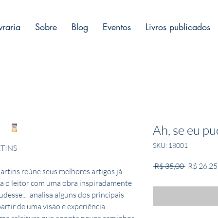
vraria
Sobre
Blog
Eventos
Livros publicados
Ah, se eu p
SKU: 18001
TINS
Preço
 R$ 35,00 
R$ 26,25
artins reúne seus melhores artigos já
normal
ia o leitor com uma obra inspiradamente
udesse... analisa alguns dos principais
artir de uma visão e experiência
uma releitura que aponta novos caminhos